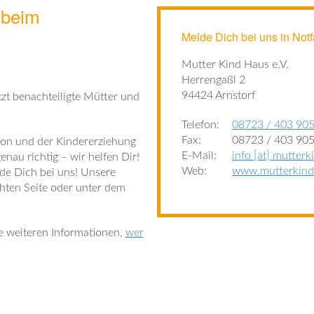
 beim
Melde Dich bei uns in Notf
Mutter Kind Haus e.V.
Herrengaßl 2
94424 Arnstorf
zt benachteiligte Mütter und
Telefon:
08723 / 403 905
Fax:
08723 / 403 905
tion und der Kindererziehung
E-Mail:
info [at] mutterk
nau richtig – wir helfen Dir!
Web:
www.mutterkind
lde Dich bei uns! Unsere
chten Seite oder unter dem
le weiteren Informationen,
wer