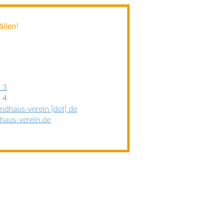
ällen!
 3
 4
indhaus-verein [dot] de
haus-verein.de